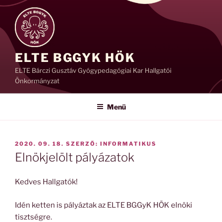
Tartalomhoz
ELTE BGGYK HÖK
ELTE Bárczi Gusztáv Gyógypedagógiai Kar Hallgatói
Önkormányzat
Menü
BEKÜLDVE:
2020. 09. 18.
SZERZŐ:
INFORMATIKUS
Elnökjelölt pályázatok
Kedves Hallgatók!
Idén ketten is pályáztak az ELTE BGGyK HÖK elnöki
tisztségre.