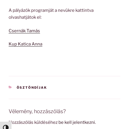
A pályázók programját a nevükre kattintva
olvashatjátok el:
Csernák Tamás
Kup Katica Anna
KATEGÓRIÁK
ÖSZTÖNDÍJAK
Vélemény, hozzászólás?
Hozzászólás küldéséhez
be kell jelentkezni
.
Nagy kontraszt váltása