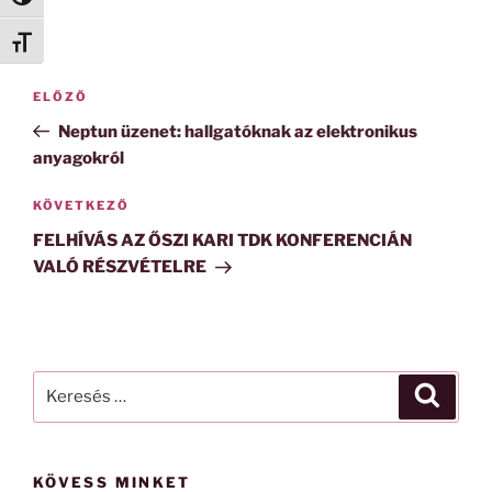
Betűméret váltása
Bejegyzés
Korábbi
ELŐZŐ
navigáció
bejegyzés
Neptun üzenet: hallgatóknak az elektronikus
anyagokról
Következő
KÖVETKEZŐ
bejegyzés
FELHÍVÁS AZ ŐSZI KARI TDK KONFERENCIÁN
VALÓ RÉSZVÉTELRE
Keresés
Keresé
a
következő
kifejezésre:
KÖVESS MINKET