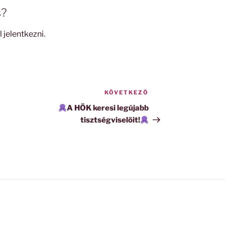
s?
l jelentkezni
.
KÖVETKEZŐ
Következő
bejegyzés
A HÖK keresi legújabb
tisztségviselőit!