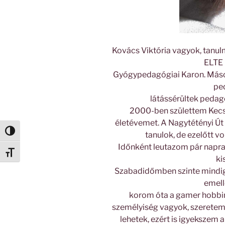
Kovács Viktória vagyok, tan
ELTE 
Gyógypedagógiai Karon. Máso
pe
látássérültek pedag
2000-ben születtem Kecsk
életévemet. A Nagytétényi Út
Nagy kontraszt váltása
tanulok, de ezelőtt vo
Időnként leutazom pár napra 
Betűméret váltása
ki
Szabadidőmben szinte mindig 
emell
korom óta a gamer hobbimn
személyiség vagyok, szeretem 
lehetek, ezért is igyekszem 