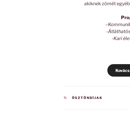
akiknek zömét egyébk
Pro
–
Kommuniká
-Átlátható
-Kari él
Kovács
KATEGÓRIÁK
ÖSZTÖNDÍJAK