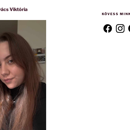
következő
kifejezésre:
ács Viktória
KÖVESS MIN