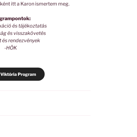
ént itt a Karon ismertem meg.
grampontok:
ció és tájékoztatás
ság és visszakövetés
et és rendezvények
-HÖK
 Viktória Program