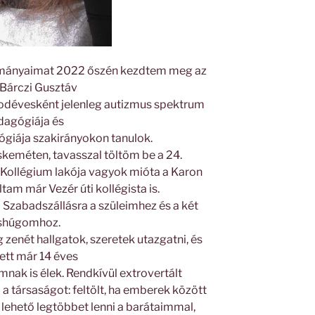
ulmányaimat 2022 őszén kezdtem meg az
Bárczi Gusztáv
dévesként jelenleg autizmus spektrum
dagógiája és
ógiája szakirányokon tanulok.
eméten, tavasszal töltöm be a 24.
 Kollégium lakója vagyok mióta a Karon
ltam már Vezér úti kollégista is.
Szabadszállásra a szüleimhez és a két
shúgomhoz.
zenét hallgatok, szeretek utazgatni, és
ett már 14 éves
ak is élek. Rendkívül extrovertált
a társaságot: feltölt, ha emberek között
a lehető legtöbbet lenni a barátaimmal,