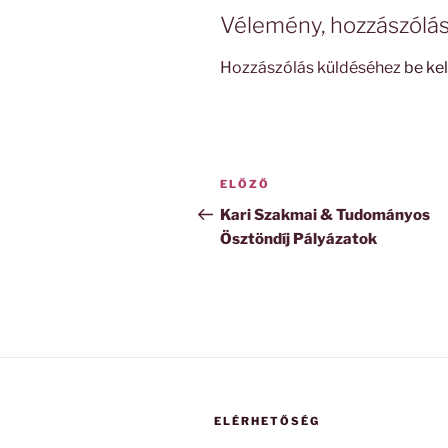
Vélemény, hozzászólá
Hozzászólás küldéséhez
be kel
Bejegyzés
Korábbi
ELŐZŐ
navigáció
bejegyzés
Kari Szakmai & Tudományos
Ösztöndíj Pályázatok
ELÉRHETŐSÉG