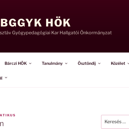
 BGGYK HÖK
usztáv Gyógypedagógiai Kar Hallgatói Önkormányzat
Bárczi HÖK
Tanulmány
Ösztöndíj
Közélet
ág
ATIKUS
Keresés
am
a