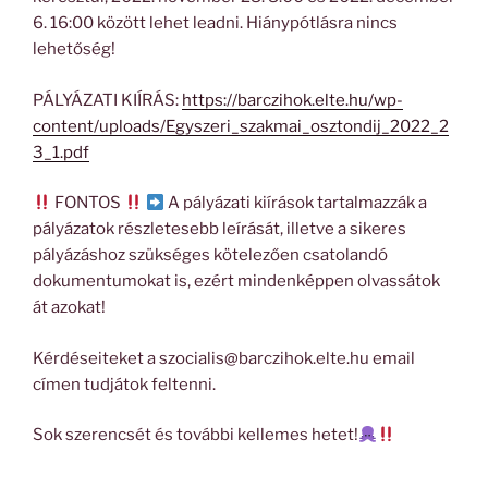
6. 16:00 között lehet leadni. Hiánypótlásra nincs
lehetőség!
PÁLYÁZATI KIÍRÁS:
https://barczihok.elte.hu/wp-
content/uploads/Egyszeri_szakmai_osztondij_2022_2
3_1.pdf
FONTOS
A pályázati kiírások tartalmazzák a
pályázatok részletesebb leírását, illetve a sikeres
pályázáshoz szükséges kötelezően csatolandó
dokumentumokat is, ezért mindenképpen olvassátok
át azokat!
Kérdéseiteket a szocialis@barczihok.elte.hu email
címen tudjátok feltenni.
Sok szerencsét és további kellemes hetet!