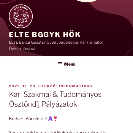
Tartalomhoz
ELTE BGGYK HÖK
ELTE Bárczi Gusztáv Gyógypedagógiai Kar Hallgatói
Önkormányzat
Menü
BEKÜLDVE:
2022. 11. 29.
SZERZŐ:
INFORMATIKUS
Kari Szakmai & Tudományos
Ösztöndíj Pályázatok
Kedves Bárczisok!
Szeretnénk bemutatni Nektek a kari szakmai és