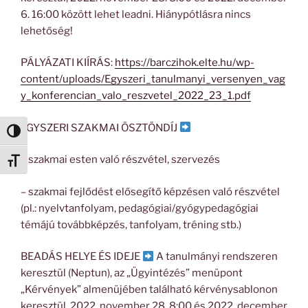
6. 16:00 között lehet leadni. Hiánypótlásra nincs
lehetőség!
PÁLYÁZATI KIÍRÁS:
https://barczihok.elte.hu/wp-
content/uploads/Egyszeri_tanulmanyi_versenyen_vag
y_konferencian_valo_reszvetel_2022_23_1.pdf
EGYSZERI SZAKMAI ÖSZTÖNDÍJ
Nagy kontraszt váltása
– szakmai esten való részvétel, szervezés
Betűméret váltása
– szakmai fejlődést elősegítő képzésen való részvétel
(pl.: nyelvtanfolyam, pedagógiai/gyógypedagógiai
témájú továbbképzés, tanfolyam, tréning stb.)
BEADÁS HELYE ÉS IDEJE
A tanulmányi rendszeren
keresztül (Neptun), az „Ügyintézés” menüpont
„Kérvények” almenüjében található kérvénysablonon
keresztül, 2022. november 28. 8:00 és 2022. december