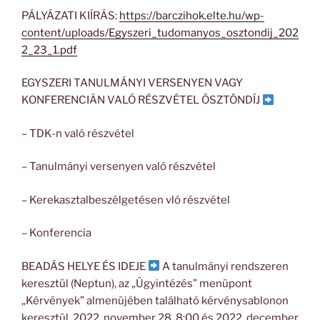
PÁLYÁZATI KIÍRÁS:
https://barczihok.elte.hu/wp-
content/uploads/Egyszeri_tudomanyos_osztondij_202
2_23_1.pdf
EGYSZERI TANULMÁNYI VERSENYEN VAGY
KONFERENCIÁN VALÓ RÉSZVÉTEL ÖSZTÖNDÍJ
– TDK-n való részvétel
– Tanulmányi versenyen való részvétel
– Kerekasztalbeszélgetésen vló részvétel
– Konferencia
BEADÁS HELYE ÉS IDEJE
A tanulmányi rendszeren
keresztül (Neptun), az „Ügyintézés” menüpont
„Kérvények” almenüjében található kérvénysablonon
keresztül, 2022. november 28. 8:00 és 2022. december