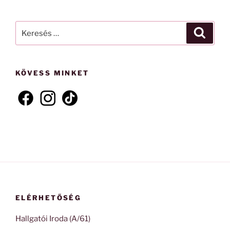
Keresés
Keresé
a
következő
kifejezésre:
KÖVESS MINKET
ELÉRHETŐSÉG
Hallgatói Iroda (A/61)