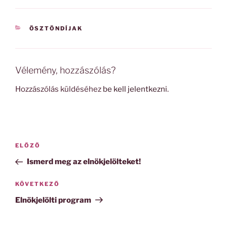
KATEGÓRIÁK
ÖSZTÖNDÍJAK
Vélemény, hozzászólás?
Hozzászólás küldéséhez
be kell jelentkezni
.
Bejegyzés
Korábbi
ELŐZŐ
navigáció
bejegyzés
Ismerd meg az elnökjelölteket!
Következő
KÖVETKEZŐ
bejegyzés
Elnökjelölti program