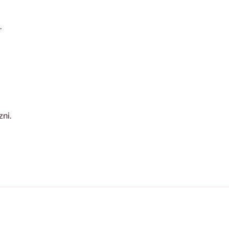
.
zni
.