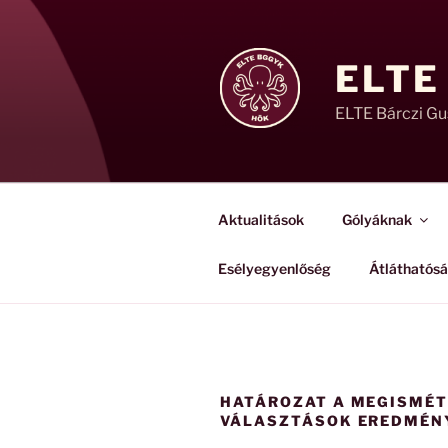
Tartalomhoz
ELTE
ELTE Bárczi G
Aktualitások
Gólyáknak
Esélyegyenlőség
Átláthatós
HATÁROZAT A MEGISMÉT
VÁLASZTÁSOK EREDMÉN