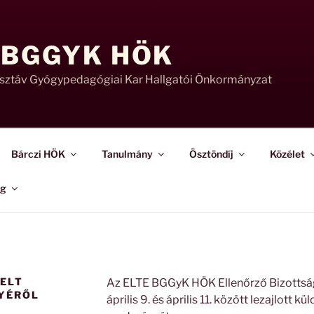
 BGGYK HÖK
usztáv Gyógypedagógiai Kar Hallgatói Önkormányzat
Bárczi HÖK
Tanulmány
Ösztöndíj
Közélet
ág
ELT
Az ELTE BGGyK HÖK Ellenőrző Bizottsága
YÉRŐL
április 9. és április 11. között lezajlott k