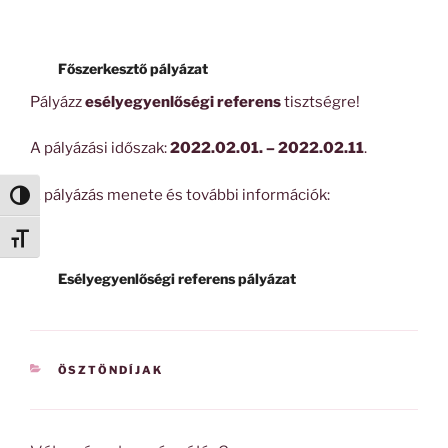
Főszerkesztő pályázat
Pályázz
esélyegyenlőségi referens
tisztségre!
A pályázási időszak:
2022.02.01. – 2022.02.11
.
A pályázás menete és további információk:
Nagy kontraszt váltása
Betűméret váltása
Esélyegyenlőségi referens pályázat
KATEGÓRIÁK
ÖSZTÖNDÍJAK