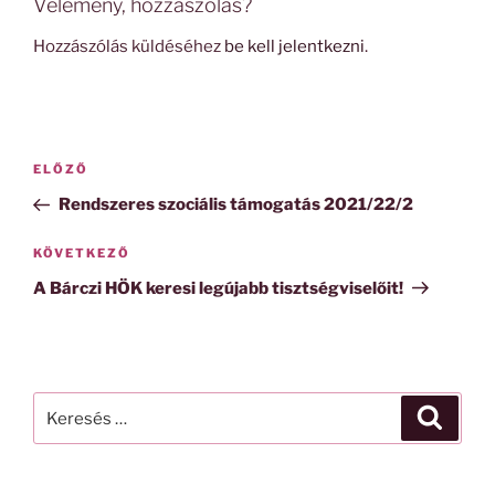
Vélemény, hozzászólás?
Hozzászólás küldéséhez
be kell jelentkezni
.
Bejegyzés
Korábbi
ELŐZŐ
navigáció
bejegyzés
Rendszeres szociális támogatás 2021/22/2
Következő
KÖVETKEZŐ
bejegyzés
A Bárczi HÖK keresi legújabb tisztségviselőit!
Keresés
Keresé
a
következő
kifejezésre: