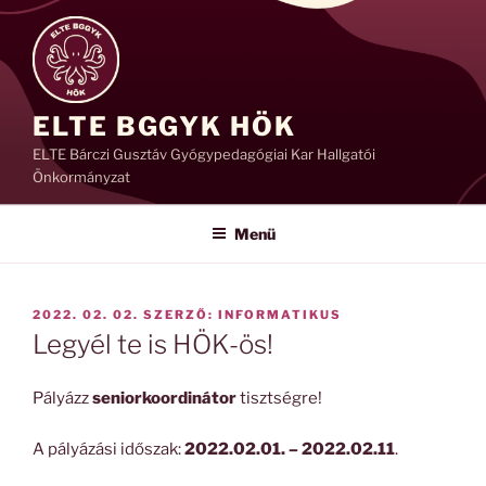
Tartalomhoz
ELTE BGGYK HÖK
ELTE Bárczi Gusztáv Gyógypedagógiai Kar Hallgatói
Önkormányzat
Menü
BEKÜLDVE:
2022. 02. 02.
SZERZŐ:
INFORMATIKUS
Legyél te is HÖK-ös!
Pályázz
seniorkoordinátor
tisztségre!
A pályázási időszak:
2022.02.01. – 2022.02.11
.