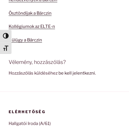
Ösztöndíjak a Bárczin
Kollégiumok az ELTE-n
Nagy kontraszt váltása
Külügy a Bárczin
Betűméret váltása
Vélemény, hozzászólás?
Hozzászólás küldéséhez
be kell jelentkezni
.
ELÉRHETŐSÉG
Hallgatói Iroda (A/61)