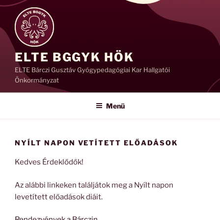
Tartalomhoz
ELTE BGGYK HÖK
ELTE Bárczi Gusztáv Gyógypedagógiai Kar Hallgatói
Önkormányzat
Menü
NYÍLT NAPON VETÍTETT ELŐADÁSOK
Kedves Érdeklődők!
Az alábbi linkeken találjátok meg a Nyílt napon
levetített előadások diáit.
Rendezvények a Bárczin