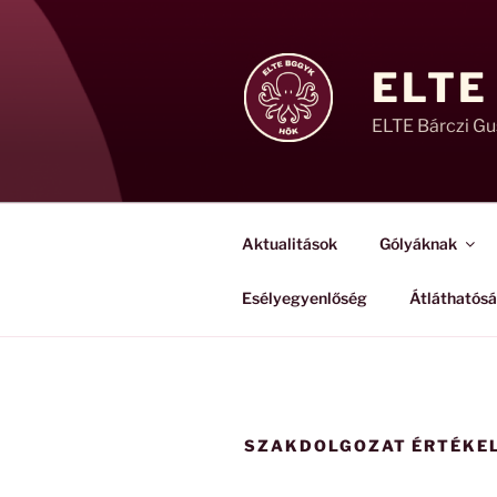
Tartalomhoz
ELTE
ELTE Bárczi G
Aktualitások
Gólyáknak
Esélyegyenlőség
Átláthatós
SZAKDOLGOZAT ÉRTÉKE