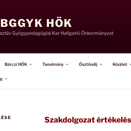
 BGGYK HÖK
usztáv Gyógypedagógiai Kar Hallgatói Önkormányzat
Bárczi HÖK
Tanulmány
Ösztöndíj
Közélet
ág
LÉSE
Szakdolgozat értékelés