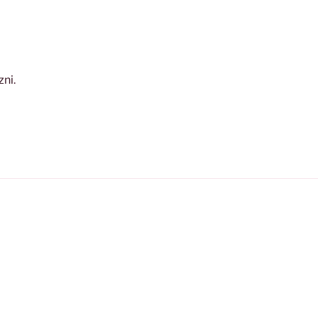
zni
.