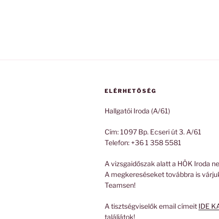
ELÉRHETŐSÉG
Hallgatói Iroda (A/61)
Cím: 1097 Bp. Ecseri út 3. A/61
Telefon: +36 1 358 5581
A vizsgaidőszak alatt a HÖK Iroda ne
A megkereséseket továbbra is várju
Teamsen!
A tisztségviselők email címeit
IDE K
találjátok!