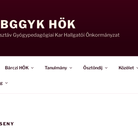
 BGGYK HÖK
usztáv Gyógypedagógiai Kar Hallgatói Önkormányzat
Bárczi HÖK
Tanulmány
Ösztöndíj
Közélet
ág
SENY