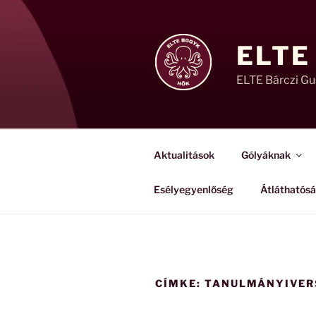
Tartalomhoz
ELTE
ELTE Bárczi G
Aktualitások
Gólyáknak
Esélyegyenlőség
Átláthatós
CÍMKE:
TANULMÁNYIVER