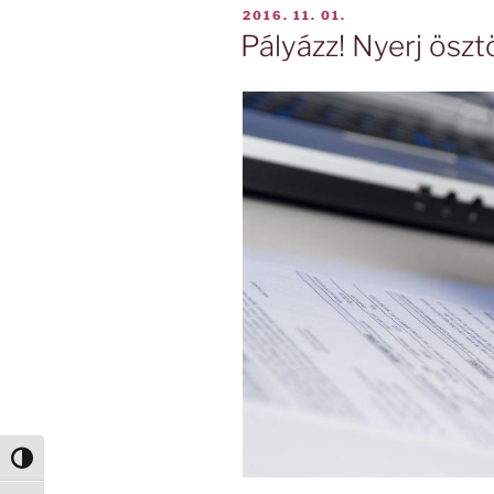
BEKÜLDVE:
2016. 11. 01.
Pályázz! Nyerj öszt
Nagy kontraszt váltása