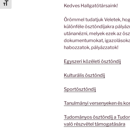
Betűméret váltása
Kedves Hallgatótársaink!
Örömmel tudatjuk Veletek, hog
különféle ösztöndíjakra pályáz
utánanézni, melyek ezek az ösz
dokumentumokat, igazolásokat
habozzatok, pályázzatok!
Egyszeri közéleti ösztöndíj
Kulturális ösztöndíj
Sportösztöndíj
Tanulmányi versenyeken és ko
Tudományos ösztöndíj a Tudom
való részvétel támogatására