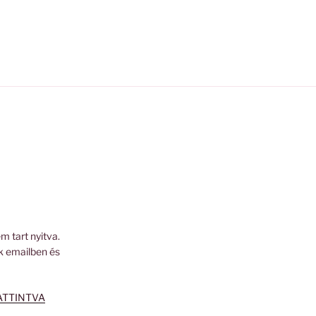
m tart nyitva.
k emailben és
ATTINTVA