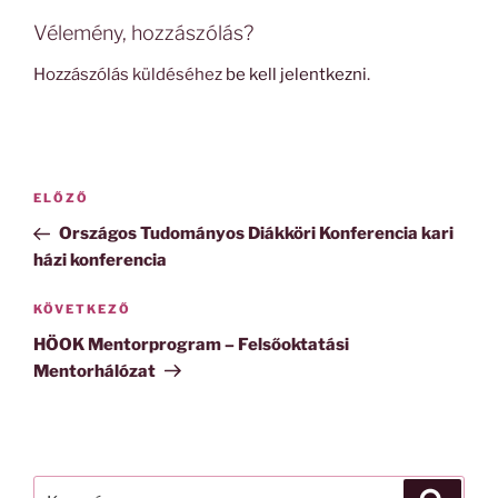
Vélemény, hozzászólás?
Hozzászólás küldéséhez
be kell jelentkezni
.
Bejegyzés
Korábbi
ELŐZŐ
navigáció
bejegyzés
Országos Tudományos Diákköri Konferencia kari
házi konferencia
Következő
KÖVETKEZŐ
bejegyzés
HÖOK Mentorprogram – Felsőoktatási
Mentorhálózat
Keresés
Keresé