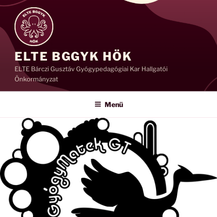
Tartalomhoz
ELTE BGGYK HÖK
ELTE Bárczi Gusztáv Gyógypedagógiai Kar Hallgatói
Önkormányzat
Menü