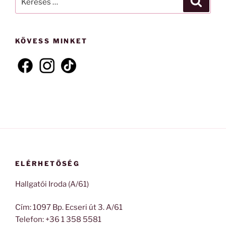
a
következő
kifejezésre:
KÖVESS MINKET
ELÉRHETŐSÉG
Hallgatói Iroda (A/61)
Cím: 1097 Bp. Ecseri út 3. A/61
Telefon: +36 1 358 5581