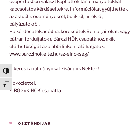
csoportokban választ kaphattok tanulmányaitokkal
kapcsolatos kérdéseitekre, információkat gyűjthettek
az aktuális eseményekről, bulikról, hírekről,
pályázatokról.
Ha kérdésetek adódna, keressétek Seniorjaitokat, vagy
bátran forduljatok a Bárczi HÖK csapatához, akik
elérhetőségét az alábbi linken találhatjátok:
www.barczihok.elte.hu/az-elnokseg/
Sikeres tanulmányokat kívánunk Nektek!
Nagy kontraszt váltása
Üdvözlettel,
Betűméret váltása
A BGGyK HÖK csapatta
KATEGÓRIÁK
ÖSZTÖNDÍJAK